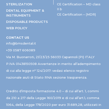
STERILIZATION
CE Certification – MD class
II b
DENTAL EQUIPMENT &
CE Certification – (MDR)
INSTRUMENTS
DISPOSABLE PRODUCTS
WEB POLICY
CONTACT US
info@bmsdental.it
+39 0587 606089
Via M. Buonarroti, 21/23/25 56033 Capannoli (PI) ITALY
P.IVA 01438150508 Avvertenze in merito all’adempimento
di cui alla legge n° 124/2017: vedasi elenco registro
nazionale aiuti di Stato RNA sezione trasparenza.
Credito d’imposta formazione 4.0 – di cui all’art. 1, commi
da 210 a 217 della Legge 160/2019 e di cui all’art.1, comma
1064, della Legge 178/2020 per euro 31.689,28, utilizzati in