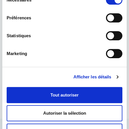
du
consentement
Préférences
Statistiques
LUBRIOIL
HUILE SPRAY UNIVERSEL POUR PIÈCES À
Marketing
MAIN
Découvrez plus
Afficher les détails
Tout autoriser
Autoriser la sélection