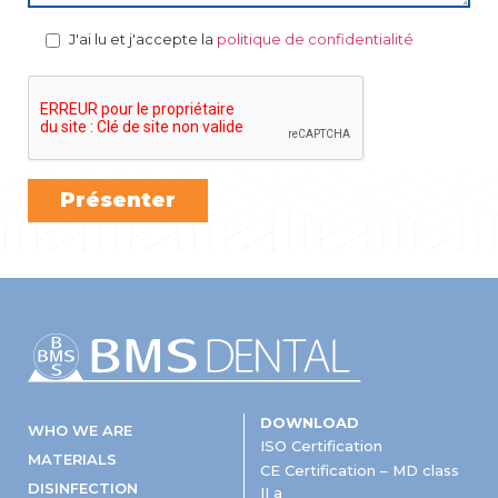
J'ai lu et j'accepte la
politique de confidentialité
DOWNLOAD
WHO WE ARE
ISO Certification
MATERIALS
CE Certification – MD class
DISINFECTION
II a