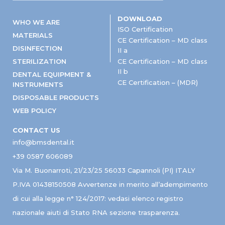
DOWNLOAD
WHO WE ARE
ISO Certification
MATERIALS
CE Certification – MD class
DISINFECTION
II a
STERILIZATION
CE Certification – MD class
II b
DENTAL EQUIPMENT &
CE Certification – (MDR)
INSTRUMENTS
DISPOSABLE PRODUCTS
WEB POLICY
CONTACT US
info@bmsdental.it
+39 0587 606089
Via M. Buonarroti, 21/23/25 56033 Capannoli (PI) ITALY
P.IVA 01438150508 Avvertenze in merito all’adempimento
di cui alla legge n° 124/2017: vedasi elenco registro
nazionale aiuti di Stato RNA sezione trasparenza.