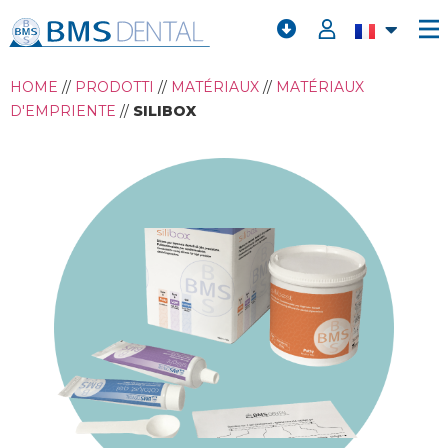
HOME
//
PRODOTTI
//
MATÉRIAUX
//
MATÉRIAUX
D'EMPRIENTE
//
SILIBOX