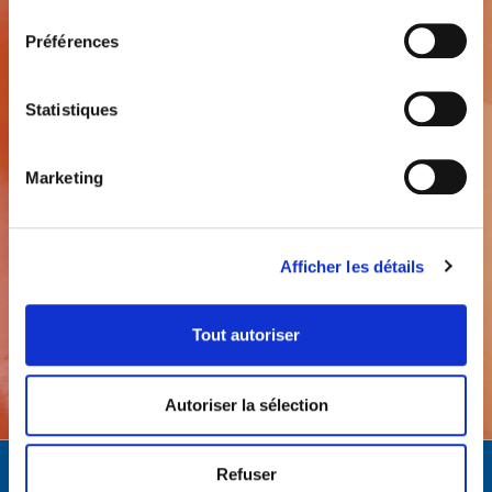
consentement
VINYLMONO
Préférences
Matériel d’empreinte au polysiloxane de
vinyle à viscosité moyenn
Statistiques
Découvrez plus
Marketing
Afficher les détails
Tous les produits
Tout autoriser
Autoriser la sélection
Refuser
Qualité
Des décennies