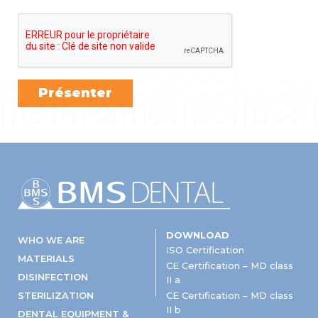
DOWNLOAD
WHO WE ARE
ISO Certification
MATERIALS
CE Certification – MD class
DISINFECTION
II a
STERILIZATION
CE Certification – MD class
II b
DENTAL EQUIPMENT &