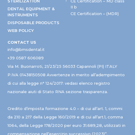
STERILIZATION
CE Certification – MD class
II b
DENTAL EQUIPMENT &
CE Certification – (MDR)
INSTRUMENTS
DISPOSABLE PRODUCTS
WEB POLICY
CONTACT US
info@bmsdental.it
+39 0587 606089
Via M. Buonarroti, 21/23/25 56033 Capannoli (PI) ITALY
P.IVA 01438150508 Avvertenze in merito all’adempimento
di cui alla legge n° 124/2017: vedasi elenco registro
nazionale aiuti di Stato RNA sezione trasparenza.
Credito d’imposta formazione 4.0 – di cui all’art. 1, commi
da 210 a 217 della Legge 160/2019 e di cui all’art.1, comma
1064, della Legge 178/2020 per euro 31.689,28, utilizzati in
compensazione nell’esercizio successivo (2023)”.