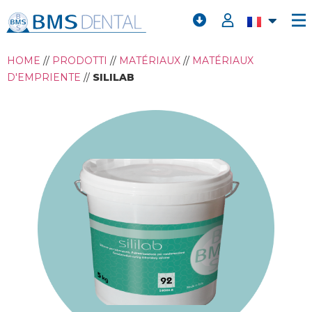
HOME
//
PRODOTTI
//
MATÉRIAUX
//
MATÉRIAUX
D'EMPRIENTE
//
SILILAB