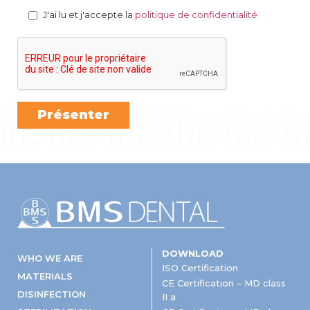
J'ai lu et j'accepte la
politique de confidentialité
DOWNLOAD
WHO WE ARE
ISO Certification
MATERIALS
CE Certification – MD class
DISINFECTION
II a