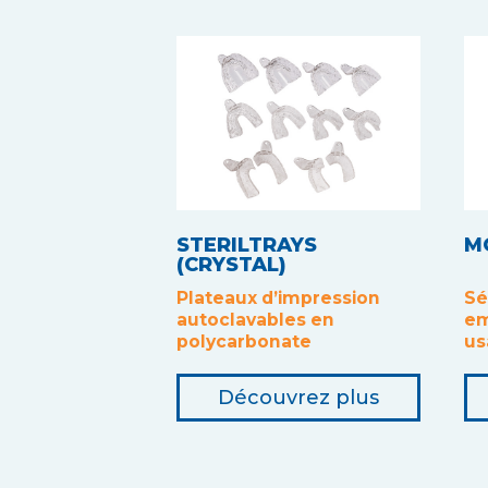
STERILTRAYS
M
(CRYSTAL)
Plateaux d’impression
Sé
autoclavables en
em
polycarbonate
us
Découvrez plus