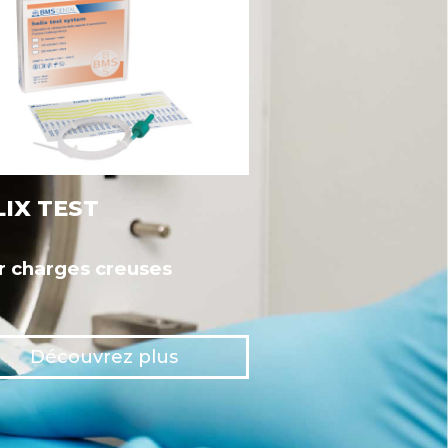
LIX TEST
r charges creuses
Découvrez plus