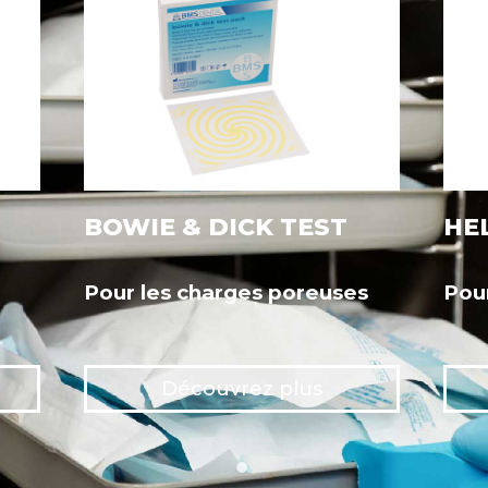
BOWIE & DICK TEST
HE
Pour les charges poreuses
Pou
Découvrez plus