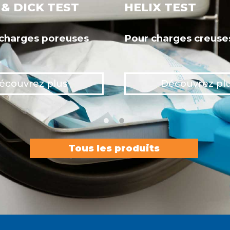
& DICK TEST
HELIX TEST
 charges poreuses
Pour charges creuse
écouvrez plus
Découvrez pl
Tous les produits