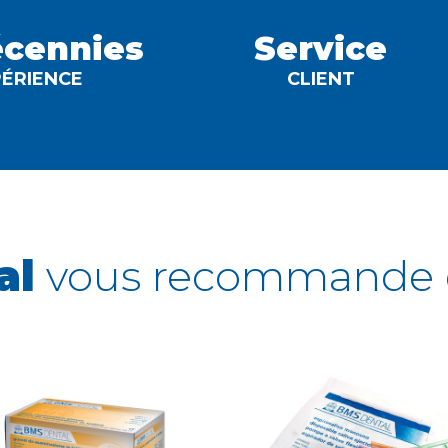
écennies
Service
PÉRIENCE
CLIENT
al
vous recommande 