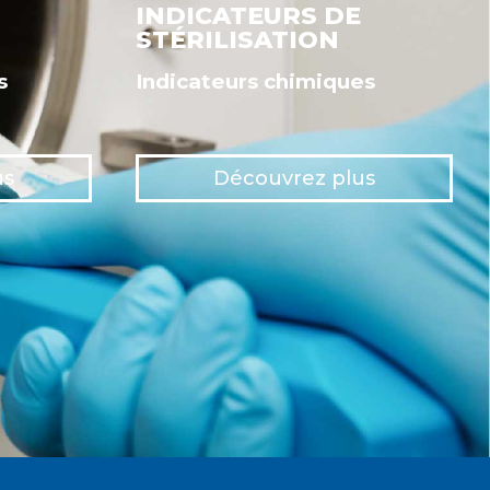
INDICATEURS DE
STÉRILISATION
s
Indicateurs chimiques
us
Découvrez plus