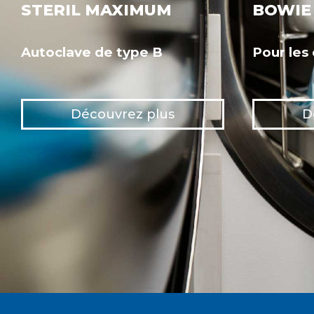
STERIL MAXIMUM
BOWIE 
Autoclave de type B
Pour les
Découvrez plus
D